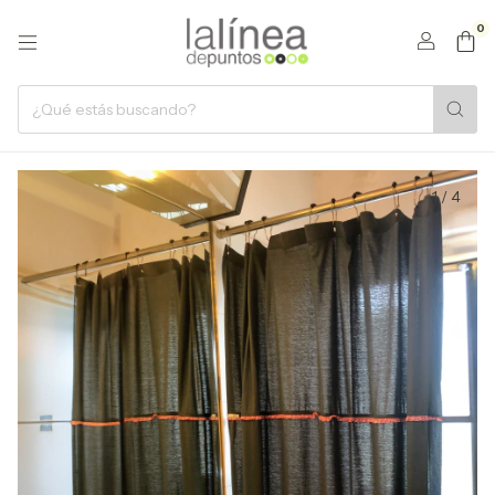
0
1
/
4