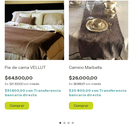
Pie de cama VELLUT
Camino Marbella
$64.500,00
$26.000,00
3
x
$21.500,00
sin interés
3
x
$8.666,67
sin interés
$51.600,00
con
Transferencia
$20.800,00
con
Transferencia
bancaria directa
bancaria directa
Comprar
Comprar