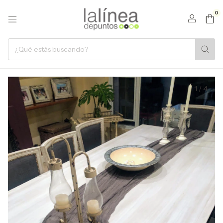
0
1
/
4