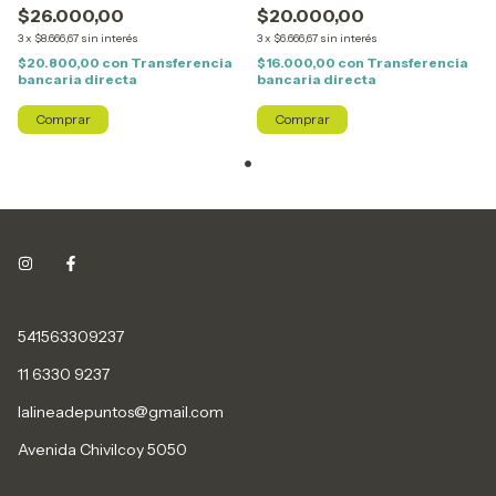
$26.000,00
$20.000,00
3
x
$8.666,67
sin interés
3
x
$6.666,67
sin interés
$20.800,00
con
Transferencia
$16.000,00
con
Transferencia
bancaria directa
bancaria directa
Comprar
Comprar
541563309237
11 6330 9237
lalineadepuntos@gmail.com
Avenida Chivilcoy 5050