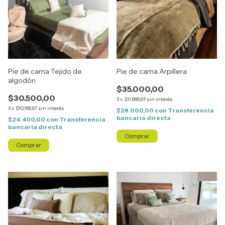
Pie de cama Tejido de
Pie de cama Arpillera
algodón
$35.000,00
$30.500,00
3
x
$11.666,67
sin interés
3
x
$10.166,67
sin interés
$28.000,00
con
Transferencia
bancaria directa
$24.400,00
con
Transferencia
bancaria directa
Comprar
Comprar