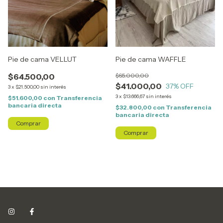
Pie de cama VELLUT
Pie de cama WAFFLE
$64.500,00
$65.000,00
$41.000,00
37
% OFF
3
x
$21.500,00
sin interés
3
x
$13.666,67
sin interés
$51.600,00
con
Transferencia
bancaria directa
$32.800,00
con
Transferencia
bancaria directa
Comprar
Comprar