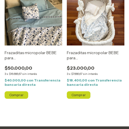
Frazaditas micropolar BEBE
Frazaditas micropolar BEBE
para
para
CUNA/PRACTICUNA/CUNA
MOISES/CATRE/COLECHO
$50.000,00
$23.000,00
FUNCIONAL
3
x
$16.666,67
sin interés
3
x
$7.666,67
sin interés
$40.000,00
con
Transferencia
$18.400,00
con
Transferencia
bancaria directa
bancaria directa
Comprar
Comprar