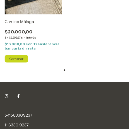
Camino Málaga
$20.000,00
3
x
$6.666,67
sin interés
$16.000,00
con
Transferencia
bancaria directa
Comprar
541563309237
11 6330 9237