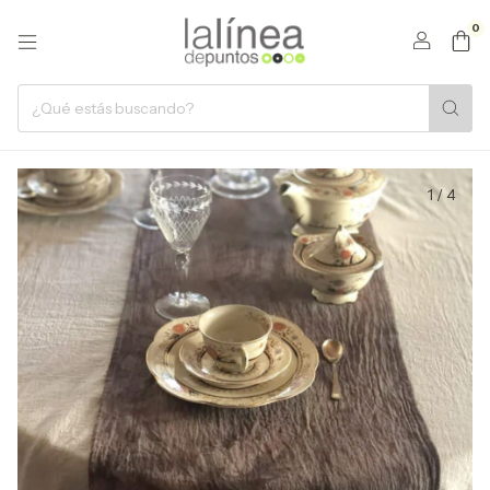
0
1
/
4