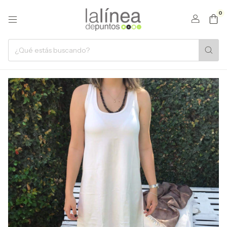
0
1
/
2